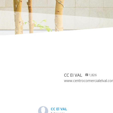
CC El VAL
1,826
www.centrocomercialelval.c
CC El VAL