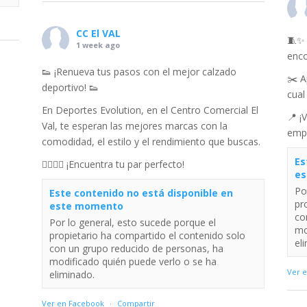
CC El VAL
🧵✨ 
1 week ago
enco
👟 ¡Renueva tus pasos con el mejor calzado
✂️ A
deportivo! 👟
cual 
En Deportes Evolution, en el Centro Comercial El
📍 ¡
Val, te esperan las mejores marcas con la
empi
comodidad, el estilo y el rendimiento que buscas.
Es
🏃‍♀️🏃‍♂️ ¡Encuentra tu par perfecto!
es
Po
Este contenido no está disponible en
pr
este momento
co
Por lo general, esto sucede porque el
mo
propietario ha compartido el contenido solo
el
con un grupo reducido de personas, ha
modificado quién puede verlo o se ha
Ver 
eliminado.
Ver en Facebook
·
Compartir