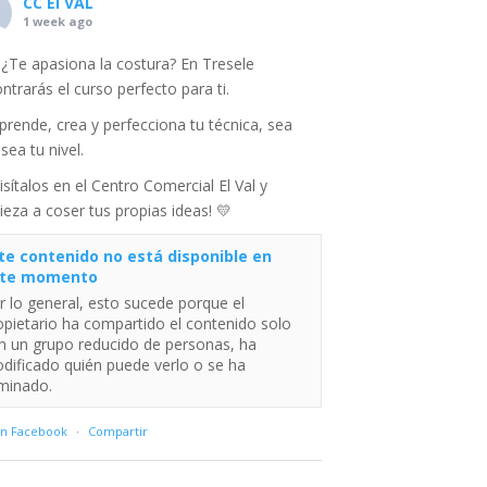
CC El VAL
1 week ago
¿Te apasiona la costura? En Tresele
ntrarás el curso perfecto para ti.
prende, crea y perfecciona tu técnica, sea
sea tu nivel.
Visítalos en el Centro Comercial El Val y
eza a coser tus propias ideas! 💛
te contenido no está disponible en
te momento
r lo general, esto sucede porque el
opietario ha compartido el contenido solo
n un grupo reducido de personas, ha
dificado quién puede verlo o se ha
iminado.
en Facebook
·
Compartir