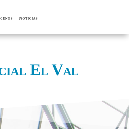
cenos
Noticias
cenos
Noticias
cial El Val