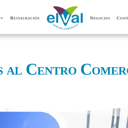
Restauración
Negocios
Conó
Restauración
Negocios
Conó
s al Centro Comer