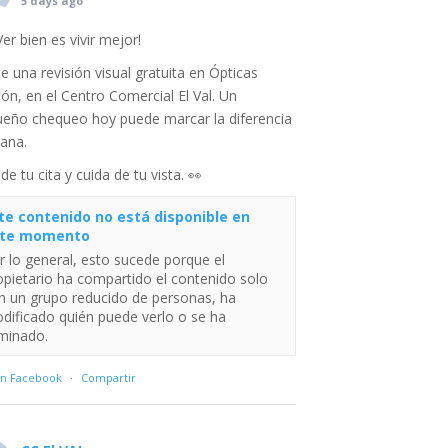
5 days ago
Ver bien es vivir mejor!
e una revisión visual gratuita en Ópticas
ión, en el Centro Comercial El Val. Un
eño chequeo hoy puede marcar la diferencia
ana.
ide tu cita y cuida de tu vista. 👀
te contenido no está disponible en
te momento
r lo general, esto sucede porque el
opietario ha compartido el contenido solo
n un grupo reducido de personas, ha
dificado quién puede verlo o se ha
iminado.
en Facebook
·
Compartir