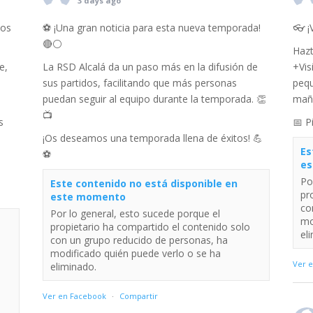
3 days ago
dos
⚽️ ¡Una gran noticia para esta nueva temporada!
👓 ¡
🔴⚪
Hazt
e,
La RSD Alcalá da un paso más en la difusión de
+Vis
sus partidos, facilitando que más personas
pequ
puedan seguir al equipo durante la temporada. 👏
mañ
📺
s
📅 P
¡Os deseamos una temporada llena de éxitos! 💪
Es
⚽
es
Po
Este contenido no está disponible en
pr
este momento
co
Por lo general, esto sucede porque el
mo
propietario ha compartido el contenido solo
el
con un grupo reducido de personas, ha
modificado quién puede verlo o se ha
Ver 
eliminado.
Ver en Facebook
·
Compartir