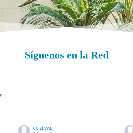
Síguenos en la Red
om
CC El VAL