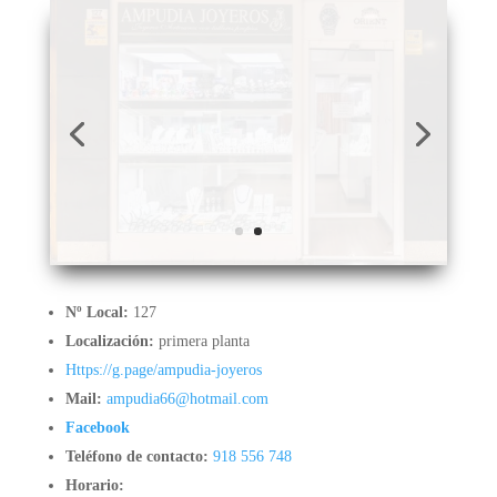
Nº Local:
127
Localización:
primera planta
Https://g.page/ampudia-joyeros
Mail:
ampudia66@hotmail.com
Facebook
Teléfono de contacto:
918 556 748
Horario:
Lunes - Viernes:
- mañana: 10:00h a 14:00h
- tarde: 17:00h a 20:00h
Sábado:
- mañana: 10:00h a 14:00h
- tarde: cerrado