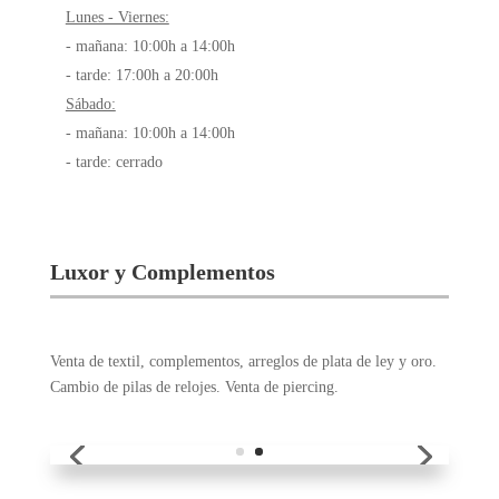
Luxor y Complementos
Venta de textil, complementos, arreglos de plata de ley y oro.
Cambio de pilas de relojes. Venta de piercing.
Nº Local:
108
Localización:
primera planta
Mail:
vanedianas@hotmail.com
Facebook
Teléfono de contacto:
918 895 976
Horario:
Lunes - Viernes:
- mañana: 10:30h a 14:00h
- tarde: 17:30h a 20:45h
Sábado: