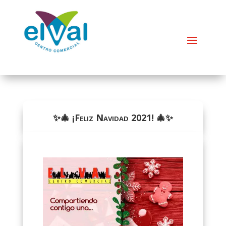
✨🎄 ¡Feliz Navidad 2021! 🎄✨