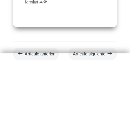
familia! 🎄💖
#
$
Artículo anterior
Artículo siguiente