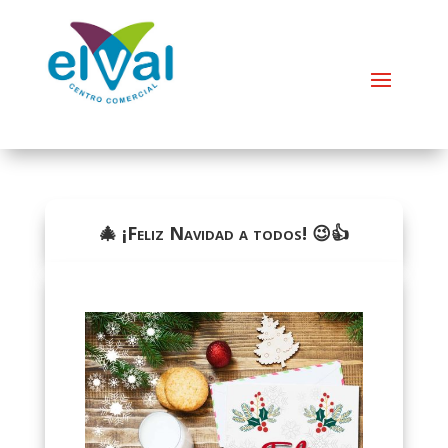
🎄 ¡Feliz Navidad a todos! 😉👍