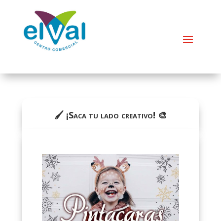
🖌️ ¡Saca tu lado creativo! 🎨