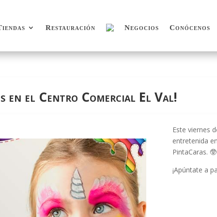
Tiendas
Restauración
Negocios
Conócenos
Tiendas
Restauración
Negocios
Conócenos
es en el Centro Comercial El Val!
Este viernes 
entretenida e
PintaCaras. 🥸
¡Apúntate a pa