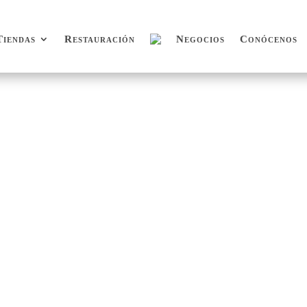
Tiendas
Restauración
Negocios
Conócenos
Tiendas
Restauración
Negocios
Conócenos