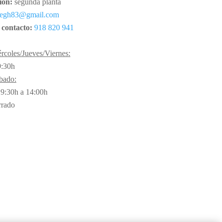
ión:
segunda planta
negh83@gmail.com
 contacto:
918 820 941
rcoles/Jueves/Viernes:
9:30h
bado:
 9:30h a 14:00h
errado