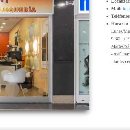
Localizac
Mail:
ire
Teléfonos
Horario:
Lunes/Mié
9:30h a 1
Martes/Sá
- mañana:
- tarde: c