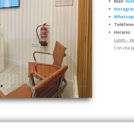
Mail:
nut
Instagr
Whatsap
Teléfono
Horario:
Lunes - Vi
Con cita p