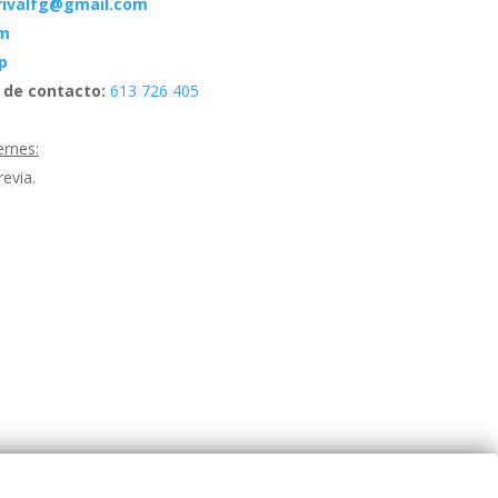
rivalfg@gmail.com
am
p
 de contacto:
613 726 405
ernes:
revia.