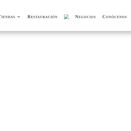
Tiendas
Restauración
Negocios
Conócenos
Tiendas
Restauración
Negocios
Conócenos