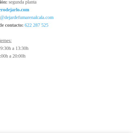
ión:
segunda planta
rodejarlo.com
o@dejardefumarenalcala.com
de contacto:
622 287 525
ernes:
 9:30h a 13:30h
6:00h a 20:00h