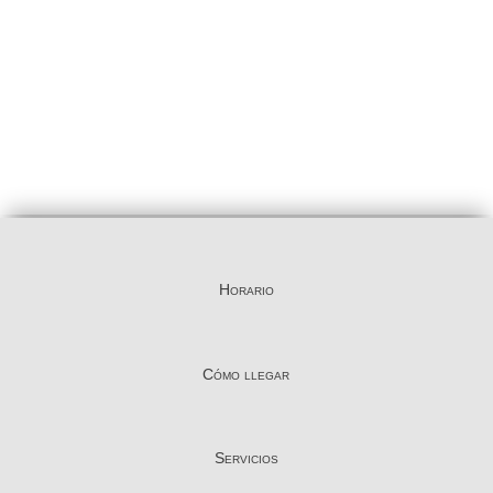
Horario
Cómo llegar
Servicios
Planos del Centro
Petfriendly
Contacto