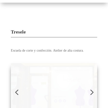
Tresele
Escuela de corte y confección. Atelier de alta costura.
Nº Local:
112
Localización:
primera planta
www.tresele.com
Mail:
info@tresele.com
Teléfonos contacto:
650 030 691
Instagram