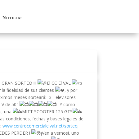
Noticias
Noticias
 el GRAN SORTEO !!!
El CC El VAL
 la fidelidad de sus clientes
, y por
óximos meses sorteará:- 3 Televisores
 TV de 50"
- Y como
la, una
MITT SCOOTER 125 GTS
las condiciones, fechas y bases legales de
n:
www.centrocomercialelval.net/sorteo
¡
EDES PERDER !
¡Ven a vernos!, uno