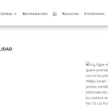
Tiendas
Restauración
Negocios
Conócenos
Tiendas
Restauración
Negocios
Conócenos
lidad
¡¡¡ Sigue
quiere premiar
eso en los pr
Philips Smart
premio estrel
Infórmate de 
los sorteos e
NO TE LO PU